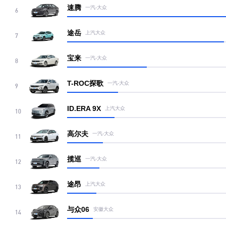
速腾
一汽-大众
6
途岳
上汽大众
7
宝来
一汽-大众
8
T-ROC探歌
一汽-大众
9
ID.ERA 9X
上汽大众
10
高尔夫
一汽-大众
11
揽巡
一汽-大众
12
途昂
上汽大众
13
与众06
安徽大众
14