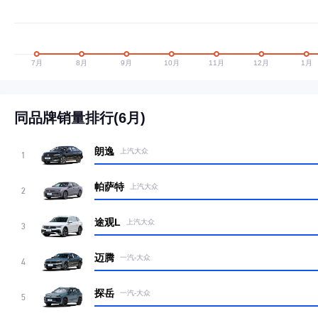
同品牌销量排行(6月)
朗逸
上汽大众
1
帕萨特
上汽大众
2
途观L
上汽大众
3
迈腾
一汽-大众
4
探岳
一汽-大众
5