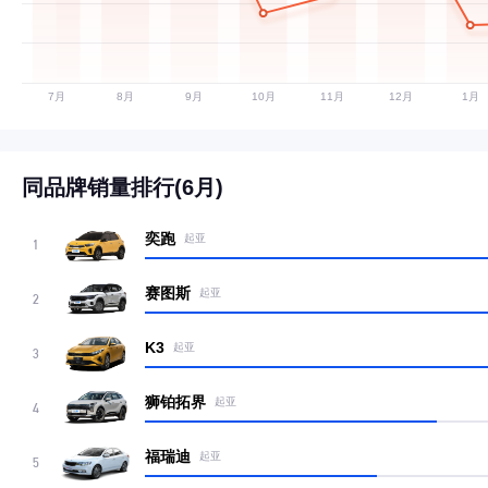
同品牌销量排行(6月)
奕跑
起亚
1
赛图斯
起亚
2
K3
起亚
3
狮铂拓界
起亚
4
福瑞迪
起亚
5