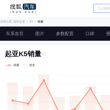
当前位置: 选车
起亚
＞
K5
＞
销量
车系首页
图片
参数配置
口碑
起亚K5销量