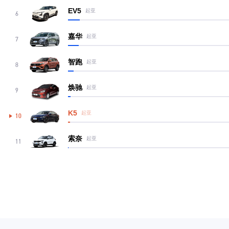
EV5
起亚
6
嘉华
起亚
7
智跑
起亚
8
焕驰
起亚
9
K5
起亚
10
索奈
起亚
11