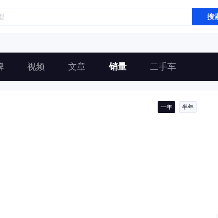
搜
碑
视频
文章
销量
二手车
一年
半年