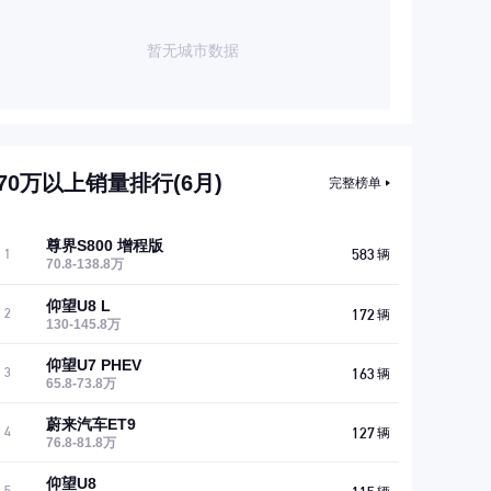
暂无城市数据
70万以上销量排行(6月)
完整榜单
尊界S800 增程版
583
1
辆
70.8-138.8万
仰望U8 L
172
2
辆
130-145.8万
仰望U7 PHEV
163
3
辆
65.8-73.8万
蔚来汽车ET9
127
4
辆
76.8-81.8万
仰望U8