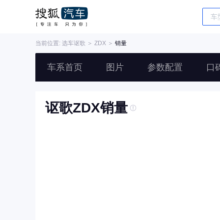
当前位置: 选车
讴歌
＞
ZDX
＞
销量
车系首页
图片
参数配置
口
讴歌ZDX销量