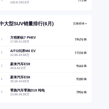
115
5
辆
100.8-100.8万
中大型SUV销量排行(6月)
完整榜单
方程豹钛7 PHEV
19474
1
辆
17.98-21.98万
AITO问界M6 EV
11536
2
辆
22.98-29.98万
蔚来汽车ES9
9666
3
辆
49.8-62.8万
蔚来汽车ES8
9280
4
辆
38.28-44.68万
零跑汽车零跑D19 纯电
7904
5
辆
23.98-26.98万