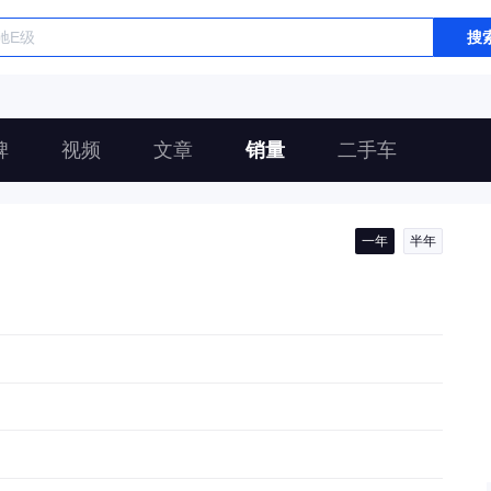
搜
碑
视频
文章
销量
二手车
一年
半年