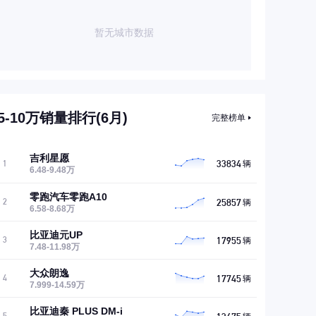
暂无城市数据
5-10万销量排行(6月)
完整榜单
吉利星愿
33834
1
辆
6.48-9.48万
零跑汽车零跑A10
25857
2
辆
6.58-8.68万
比亚迪元UP
17955
3
辆
7.48-11.98万
大众朗逸
17745
4
辆
7.999-14.59万
比亚迪秦 PLUS DM-i