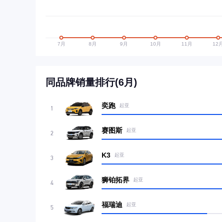
同品牌销量排行(6月)
奕跑
起亚
1
赛图斯
起亚
2
K3
起亚
3
狮铂拓界
起亚
4
福瑞迪
起亚
5