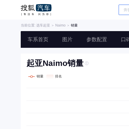
当前位置: 选车
起亚
＞
Naimo
＞
销量
车系首页
图片
参数配置
口
起亚Naimo销量