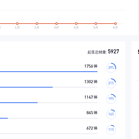
5927
起亚总销量:
1756
辆
1302
辆
1147
辆
845
辆
672
辆