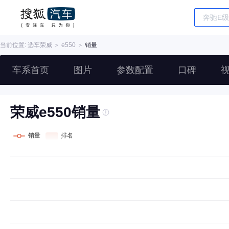
当前位置: 选车
荣威
＞
e550
＞
销量
车系首页
图片
参数配置
口碑
荣威e550销量