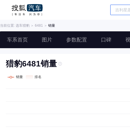
当前位置: 选车
猎豹
＞
6481
＞
销量
车系首页
图片
参数配置
口碑
猎豹6481销量