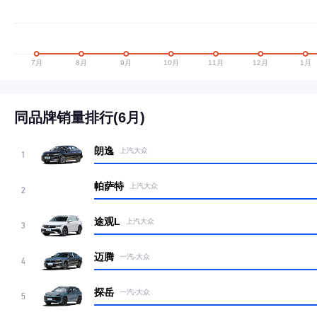
同品牌销量排行(6月)
朗逸
上汽大众
1
帕萨特
上汽大众
2
途观L
上汽大众
3
迈腾
一汽-大众
4
探岳
一汽-大众
5