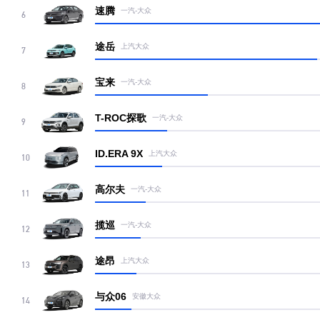
速腾
一汽-大众
6
途岳
上汽大众
7
宝来
一汽-大众
8
T-ROC探歌
一汽-大众
9
ID.ERA 9X
上汽大众
10
高尔夫
一汽-大众
11
揽巡
一汽-大众
12
途昂
上汽大众
13
与众06
安徽大众
14