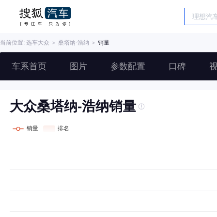
当前位置: 选车
大众
＞
桑塔纳-浩纳
＞
销量
车系首页
图片
参数配置
口碑
大众桑塔纳-浩纳销量