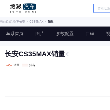
当前位置: 选车
长安
＞
CS35MAX
＞
销量
车系首页
图片
参数配置
口碑
长安CS35MAX销量