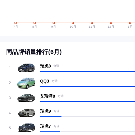
同品牌销量排行(6月)
瑞虎8
奇瑞
1
QQ3
奇瑞
2
艾瑞泽8
奇瑞
3
瑞虎9
奇瑞
4
瑞虎7
奇瑞
5