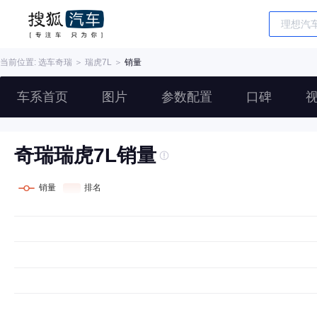
当前位置: 选车
奇瑞
＞
瑞虎7L
＞
销量
车系首页
图片
参数配置
口碑
奇瑞瑞虎7L销量