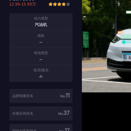
12.99-15.89万
动力类型
汽油机
续航
--
电池类型
--
快充/慢充
-/-
11
品牌销量排名
No.
37
价格区间排名
No.
17