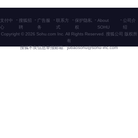
-
-
-
-
-
-
支付中
搜狐招
广告服
联系方
保护隐私
About
公司介
心
聘
务
式
权
SOHU
绍
Copyright © 2026 Sohu.com Inc. All Rights Reserved. 搜狐公司
版权所
有
搜狐不良信息举报邮箱: "
jubaosohu@sohu-inc.com