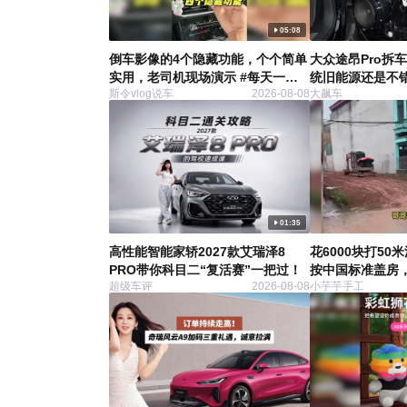
05:08
倒车影像的4个隐藏功能，个个简单
大众途昂Pro拆
实用，老司机现场演示 #每天一个
统旧能源还是不
斯令vlog说车
2026-08-08
大飙车
汽车用车知识 #开车小技巧
01:35
高性能智能家轿2027款艾瑞泽8
花6000块打5
PRO带你科目二“复活赛”一把过！
按中国标准盖房，
超级车评
2026-08-08
小芋芋手工