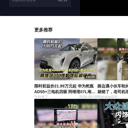
同级别车型排名
No.
更多推荐
02:53
限时权益价21.99万元起 华为乾崑
路边遇小伙车轮
ADS5+三电机四驱 阿维塔07L堆料
就错了，老司机现
方向对了
2026-08-08
斯令vlog说车
体验超级夯
个汽车用车知识