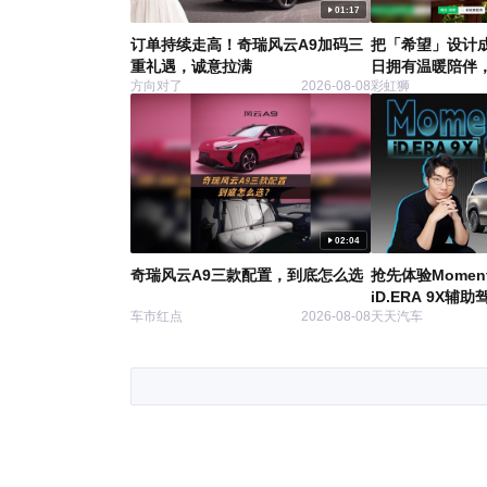
01:17
订单持续走高！奇瑞风云A9加码三
把「希望」设计
重礼遇，诚意拉满
日拥有温暖陪伴，
方向对了
2026-08-08
彩虹狮
系列表情包上线
02:04
奇瑞风云A9三款配置，到底怎么选
抢先体验Momen
iD.ERA 9X
车市红点
2026-08-08
天天汽车