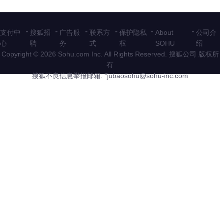
-
-
-
-
-
-
支付中
搜狐招
广告服
联系方
保护隐私
About
公司介
心
聘
务
式
权
SOHU
绍
Copyright © 2026 Sohu.com Inc. All Rights Reserved. 搜狐公司
版权所
有
搜狐不良信息举报邮箱: "
jubaosohu@sohu-inc.com