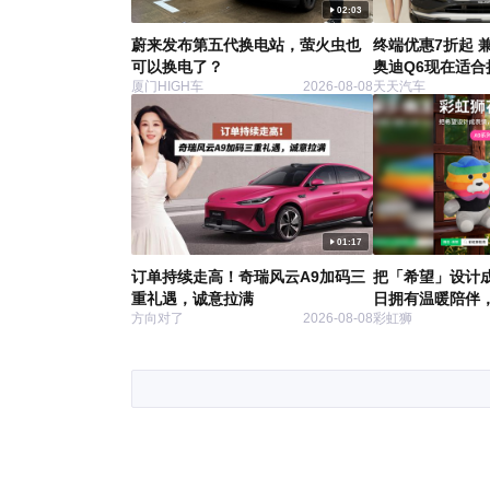
02:03
蔚来发布第五代换电站，萤火虫也
终端优惠7折起 
可以换电了？
奥迪Q6现在适合
厦门HIGH车
2026-08-08
天天汽车
01:17
订单持续走高！奇瑞风云A9加码三
把「希望」设计
重礼遇，诚意拉满
日拥有温暖陪伴，
方向对了
2026-08-08
彩虹狮
系列表情包上线