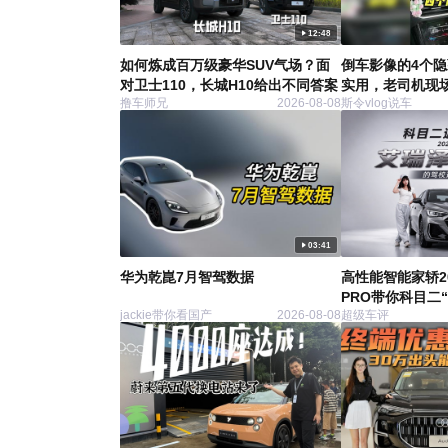
12:48
如何炼成百万级豪华SUV气场？面
倒车影像的4个
对卫士110，长城H10给出不同答案
实用，老司机现场
撸车师兄
2026-08-08
斯令vlog说车
汽车用
03:41
华为乾崑7月智驾数据
高性能智能家轿2
PRO带你科目二
jackie带你看国产
2026-08-08
超级车评