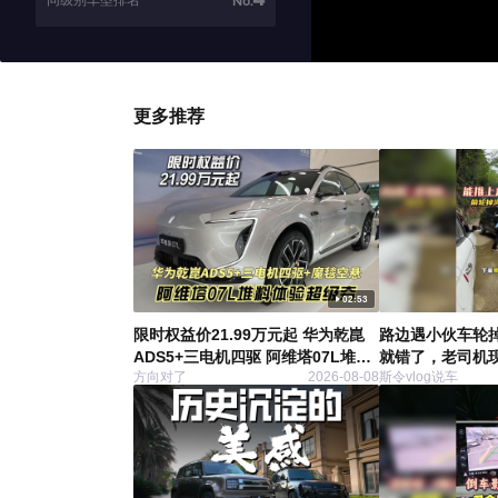
同级别车型排名
No.
更多推荐
02:53
限时权益价21.99万元起 华为乾崑
路边遇小伙车轮
ADS5+三电机四驱 阿维塔07L堆料
就错了，老司机现
方向对了
2026-08-08
斯令vlog说车
体验超级夯
个汽车用车知识