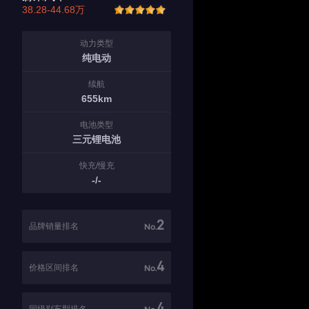
38.28-44.68万
动力类型
纯电动
续航
655km
电池类型
三元锂电池
快充/慢充
-/-
2
品牌销量排名
No.
4
价格区间排名
No.
4