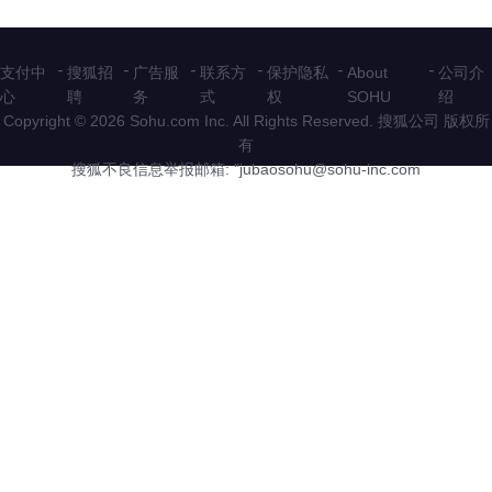
-
-
-
-
-
-
支付中
搜狐招
广告服
联系方
保护隐私
About
公司介
心
聘
务
式
权
SOHU
绍
Copyright © 2026 Sohu.com Inc. All Rights Reserved. 搜狐公司
版权所
有
搜狐不良信息举报邮箱: "
jubaosohu@sohu-inc.com