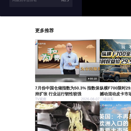
同级别车型排名
No.
更多推荐
00:18
7月份中国仓储指数为50.3% 指数保
纵横F700限时2
持扩张 行业运行韧性较强
撼动混动皮卡市
TV观察
2026-08-07
二喵说车