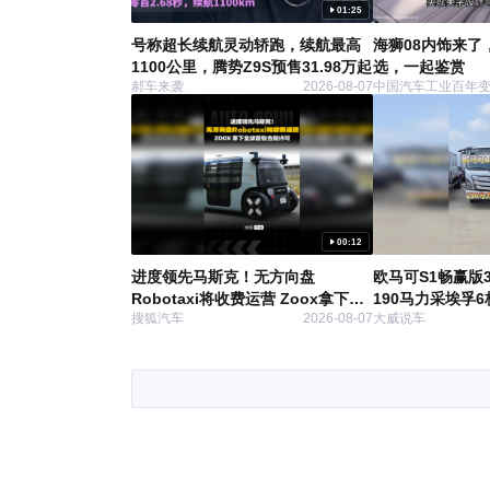
01:25
号称超长续航灵动轿跑，续航最高
海狮08内饰来了
1100公里，腾势Z9S预售31.98万起
选，一起鉴赏
郝车来袭
2026-08-07
中国汽车工业百年
00:12
进度领先马斯克！无方向盘
欧马可S1畅赢版
Robotaxi将收费运营 Zoox拿下全
190马力采埃孚
搜狐汽车
2026-08-07
大威说车
球首张合规许可
4.33