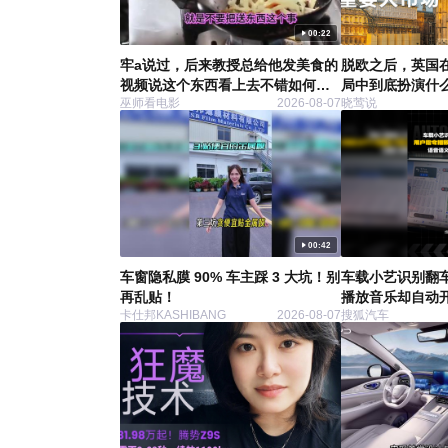
00:22
牢a说过，后来教授总给他发美食的
脱欧之后，英国
视频说这个东西看上去不错如何如
局中到底扮演什
巫师看电影
2026-08-07
晓莺说
何，然后牢a半夜就要爬起来买菜烧
火确保教授第二天就能吃到一样的
_15
00:42
车窗隐私膜 90% 车主踩 3 大坑！别
车载小艺识别翻车
再乱贴！
播放音乐却自动开
卡仕邦KASHIBANG
2026-08-07
搜狐汽车
待优化