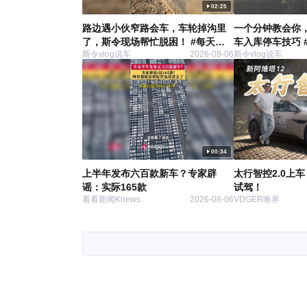
02:25
路边遇小伙窄路会车，车轮掉沟里
一个分钟教会你
了，斯令现场帮忙脱困！ #每天一
车入库停车技巧 
斯令vlog说车
2026-08-06
斯令vlog说车
个汽车用车知识
车知识
00:34
上半年发布六百款新车？专家辟
太行智控2.0上
谣：实际165款
试驾！
看看新闻Knews
2026-08-06
VDGER唯界