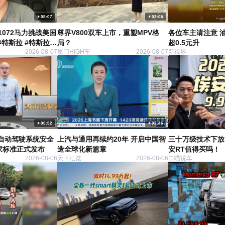
预祝寄语。
08:07
03:06
1072马力挑战美国
尊界V800双车上市，重塑MPV格
各位车主请注意 
#特斯拉 #特斯拉
局？
超0.5元升
2026-08-07
厦门HIGH车
2026-08-07
新视界
00:52
02:46
自动驾驶系统安全
上汽与通用再续约20年 开启中国智
三十万级技术下放，
家标准正式发布
造全球化新篇章
安RT值得买吗！
2026-08-06
天下汇览
2026-08-06
二喵说车