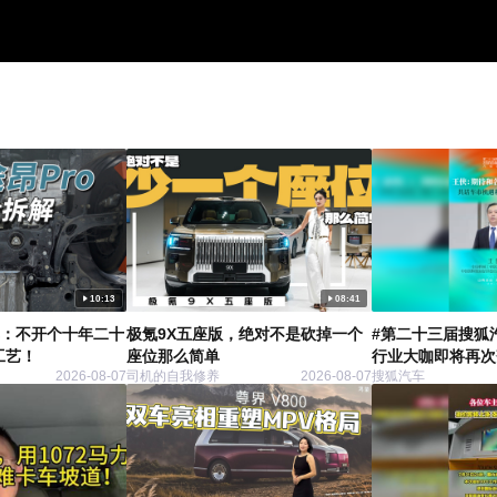
10:13
08:41
车：不开个十年二十
极氪9X五座版，绝对不是砍掉一个
#第二十三届搜狐
工艺！
座位那么简单
行业大咖即将再次
2026-08-07
司机的自我修养
2026-08-07
搜狐汽车
由中国国际贸易促
业分会作为指导单
主办的第二十三届
脑风暴将正式启幕
联合会副会长、中
委员会汽车行业分