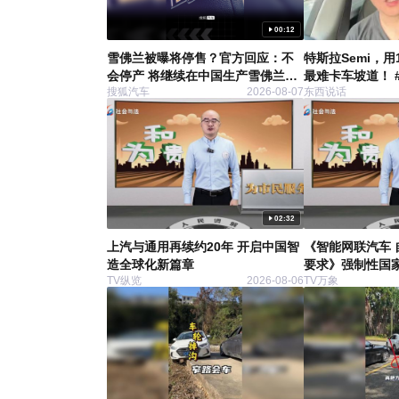
00:12
雪佛兰被曝将停售？官方回应：不
特斯拉Semi，用
会停产 将继续在中国生产雪佛兰产
最难卡车坡道！ 
搜狐汽车
2026-08-07
东西说话
品
semi #卡车
02:32
上汽与通用再续约20年 开启中国智
《智能网联汽车 
造全球化新篇章
要求》强制性国
TV纵览
2026-08-06
TV万象