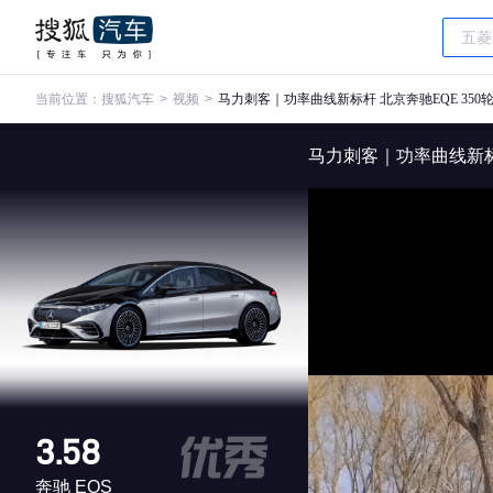
当前位置：
搜狐汽车
>
视频
>
马力刺客｜功率曲线新标杆 北京奔驰EQE 350
马力刺客｜功率曲线新标
3.58
奔驰 EQS