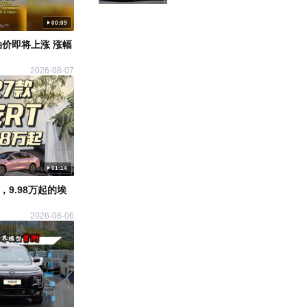
电影冬旅人
娱乐汽车站
2024-10-15
00:09
油价即将上涨 涨幅
2026-08-07
02:30
试驾奔驰EQS前排要选配座椅通
风？我自动启停强力吸风冰爽坐垫
01:14
紧要3开头！
靓车视界
2024-10-08
9.98万起的埃
2026-08-06
04:08