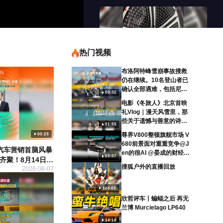
热门视频
布洛阿特峰雪崩事故搜救
00:57
仍在继续。10名登山者已
沉浸式体验2023款奔驰EQS
确认全部遇难，包括尼姆
00:32
450+，满屏的高级感让你心动了
斯·普尔加和中国登山者王
电影《冬旅人》北京首映
忠。事故也波及邻近K2，
吗？
礼Vlog｜漫天风雪里，那
啾啾小胖嘎
2024-11-10
多数队伍终止冲顶，喀喇
些关于遗憾与善意的诗。
昆仑8000米商业攀登季提
01:55
鲁丹导演说这个故事源于
前结束。愿逝者安息，也
00:29
尊界V800整顿旗舰市场 V
她父亲离世后无法释怀的
愿搜救人员平安归来。@
680前景面对重重竞争@J
遗憾，于是把私人伤痛变
汽车营销首脑风暴
张朝阳 @狐克斯姐 @晏成
en的很AI @晏成的财经观
成银幕上三个异乡人的冬
03:07
齐聚！8月14日，
的财经观察 @小水快跑SO
察 @搜狐汽车 @大月月的
日相遇。我们都在某个故
搜狐户外的直播回放
2026-08-07
进委员会汽车行
HU @搜狐跑步 @搜狐无
小森林 @摸鱼兄弟 @极限
事里缺席过，也都有无处
人机 @白日梦想家SOHU
位，由搜狐汽车
探索 @Top无界美学 @硅
安放的遗憾，但陌生人之
@局气兄弟 @摸鱼兄弟 @
谷AI见闻 @搜狐财经 @张
搜狐汽车营销首
148:02
间偶然的善意，足以完成
01:08
搜狐户外 @搜狐体育 @搜
朝阳
欣哲评车丨蝙蝠之后 再无
。中国机械工业
对创伤的某种补救。影片8
狐垂钓
兰博 Murcielago LP640
国国际贸易促进
EQS出局了 奔驰打算开发 新纯电S
月7日上映，一部值得静静
会会长王侠 送上
去观看的电影️#青幕计划 #
轿车
14:18