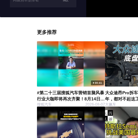
同级别车型排名
No.
更多推荐
00:41
#第二十三届搜狐汽车营销首脑风暴
大众途昂Pro拆
行业大咖即将再次齐聚！8月14日，
年，都对不起这
搜狐汽车
2026-08-07
大飙车
由中国国际贸易促进委员会汽车行
业分会作为指导单位，由搜狐汽车
主办的第二十三届搜狐汽车营销首
脑风暴将正式启幕。上汽乘用车副
总经理、上汽乘用车销售公司总经
理张亮 送上预祝寄语。