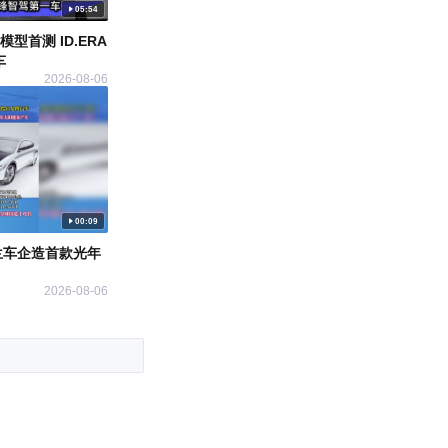
05:54
以奔驰格调塑造纯电“真旗舰”——
EQS纯电SUV
界模型首测 ID.ERA
车
大话车江湖
2024-08-05
2026-08-06
00:09
02:08
兰车企造首款光年
2024奔驰EQS终于亮相！外观内饰
全升级，车长5224mm+续航达
2026-08-06
720km
我有一个蓝胖子
2024-06-12