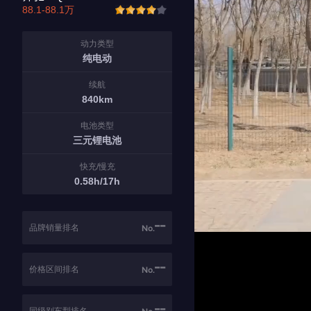
88.1-88.1万
动力类型
纯电动
续航
840km
电池类型
三元锂电池
快充/慢充
0.58h/17h
--
品牌销量排名
No.
--
价格区间排名
No.
--