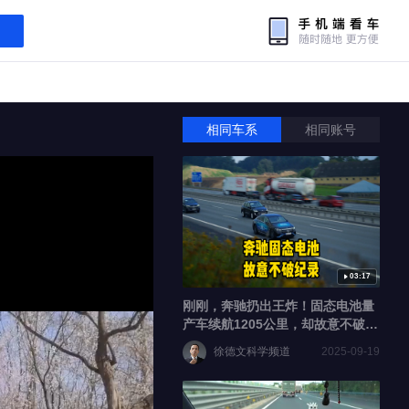
相同车系
相同账号
03:17
刚刚，奔驰扔出王炸！固态电池量
产车续航1205公里，却故意不破世
界纪录，究竟为什么？
徐德文科学频道
2025-09-19