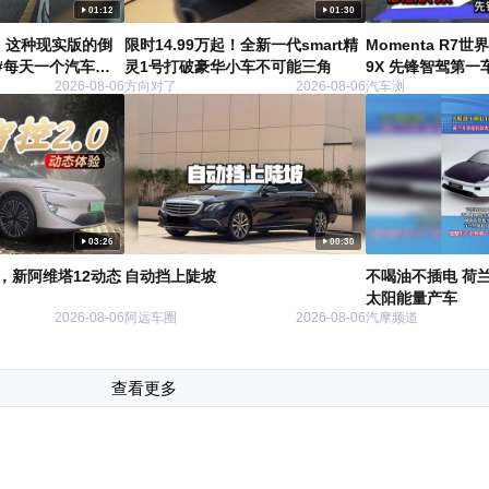
01:12
01:30
，这种现实版的倒
限时14.99万起！全新一代smart精
Momenta R7世
#每天一个汽车用
灵1号打破豪华小车不可能三角
9X 先锋智驾第一
2026-08-06
方向对了
2026-08-06
汽车浏
03:26
00:30
车，新阿维塔12动态
自动挡上陡坡
不喝油不插电 荷
太阳能量产车
2026-08-06
阿远车圈
2026-08-06
汽摩频道
查看更多