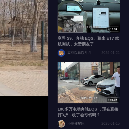
13:18
享界 S9、奔驰 EQS、蔚来 ET7 续
航测试，太费朋友了
豆豆以逗以斗斗
2025-01-21
04:32
100多万电动奔驰EQS ，现在直接
打3折，收了会亏钱吗？
小满摇尾巴
2025-01-15