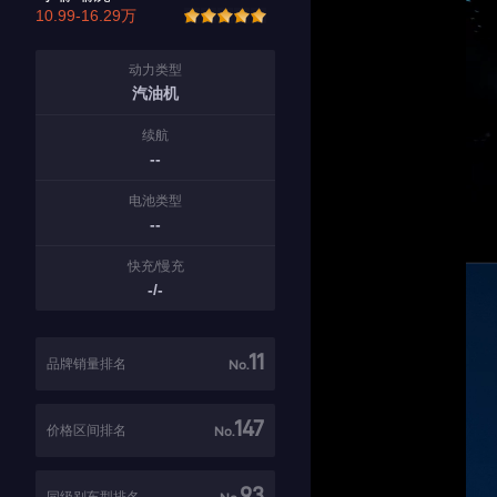
10.99-16.29万
动力类型
汽油机
续航
--
电池类型
--
快充/慢充
-/-
11
品牌销量排名
No.
147
价格区间排名
No.
93