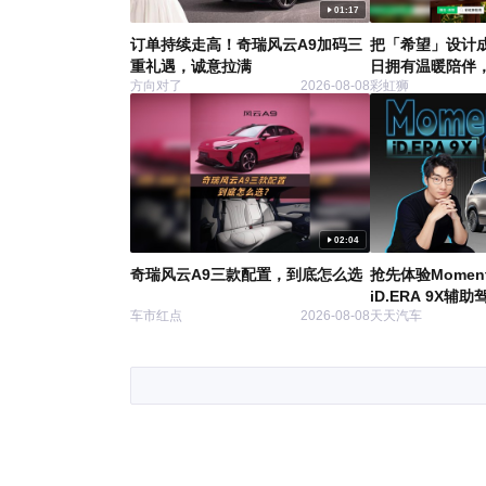
01:17
订单持续走高！奇瑞风云A9加码三
把「希望」设计
重礼遇，诚意拉满
日拥有温暖陪伴，
方向对了
2026-08-08
彩虹狮
系列表情包上线
02:04
奇瑞风云A9三款配置，到底怎么选
抢先体验Momen
iD.ERA 9X
车市红点
2026-08-08
天天汽车