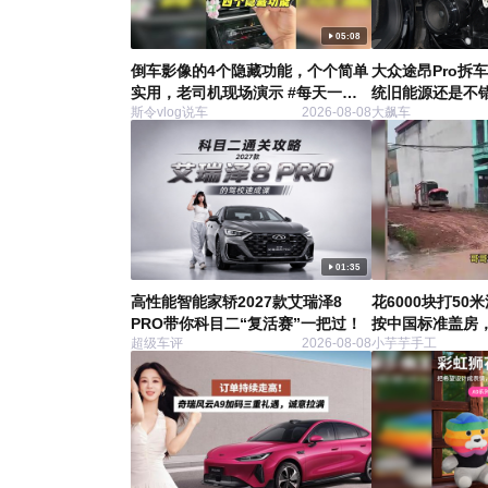
05:08
倒车影像的4个隐藏功能，个个简单
大众途昂Pro拆
实用，老司机现场演示 #每天一个
统旧能源还是不
斯令vlog说车
2026-08-08
大飙车
汽车用车知识 #开车小技巧
01:35
高性能智能家轿2027款艾瑞泽8
花6000块打5
PRO带你科目二“复活赛”一把过！
按中国标准盖房，
超级车评
2026-08-08
小芋芋手工