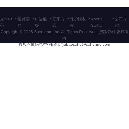
-
-
-
-
-
-
支付中
搜狐招
广告服
联系方
保护隐私
About
公司介
心
聘
务
式
权
SOHU
绍
Copyright © 2026 Sohu.com Inc. All Rights Reserved. 搜狐公司
版权所
有
搜狐不良信息举报邮箱: "
jubaosohu@sohu-inc.com