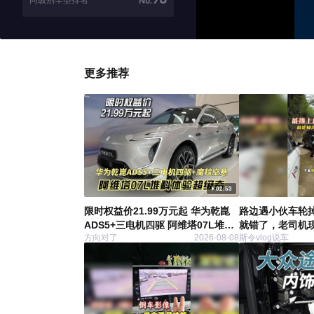
同级别车型排名
No.
更多推荐
02:53
限时权益价21.99万元起 华为乾崑
路边遇小伙车轮
ADS5+三电机四驱 阿维塔07L堆料
就错了，老司机现
方向对了
2026-08-08
斯令vlog说车
体验超级夯
个汽车用车知识