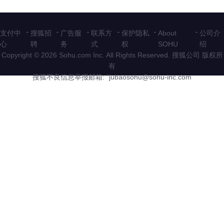
-
-
-
-
-
-
支付中
搜狐招
广告服
联系方
保护隐私
About
公司介
心
聘
务
式
权
SOHU
绍
Copyright © 2026 Sohu.com Inc. All Rights Reserved. 搜狐公司
版权所
有
搜狐不良信息举报邮箱: "
jubaosohu@sohu-inc.com