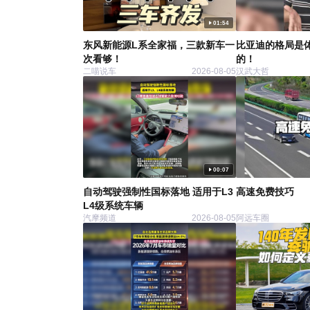
01:54
东风新能源L系全家福，三款新车一
比亚迪的格局是
次看够！
的！
二喵说车
2026-08-05
汉武大哲
00:07
自动驾驶强制性国标落地 适用于L3
高速免费技巧
L4级系统车辆
汽摩频道
2026-08-05
阿远车圈