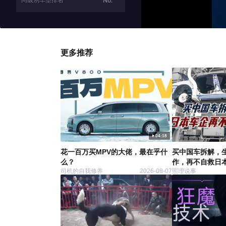
同级别车型排名
No.
更多推荐
04:18
花一百万买MPV的大佬，最在乎什
买中国车拆解，
么？
作，再不自救日
司机的自我修养
2026-08-07
照理说事
了