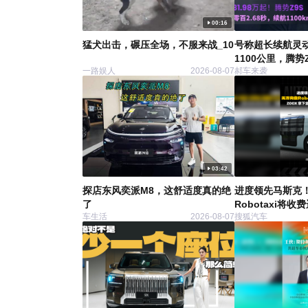
00:16
猛犬出击，碾压全场，不服来战_10
号称超长续航灵
1100公里，腾势Z
一路娱人
2026-08-07
郝车来袭
03:42
探店东风奕派M8，这舒适度真的绝
进度领先马斯克
了
Robotaxi将收
车生活
2026-08-07
搜狐汽车
球首张合规许可