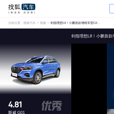
当前位置：
搜狐汽车
>
视频
>
剑指理想L8！小鹏首款增程车型G01曝光
剑指理想L8！小鹏首款
4.81
斯威 G01