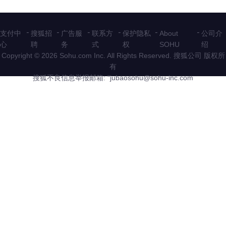
-
-
-
-
-
-
支付中
搜狐招
广告服
联系方
保护隐私
About
公司介
心
聘
务
式
权
SOHU
绍
Copyright © 2026 Sohu.com Inc. All Rights Reserved. 搜狐公司
版权所
有
搜狐不良信息举报邮箱: "
jubaosohu@sohu-inc.com