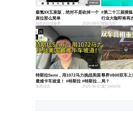
08:41
极氪9X五座版，绝对不是砍掉一个
#第二十三届搜
座位那么简单
行业大咖即将再次
司机的自我修养
2026-08-07
搜狐汽车
由中国国际贸易
业分会作为指导
主办的第二十三
脑风暴将正式启
联合会副会长、
委员会汽车行业分
预祝寄语。
08:07
特斯拉Semi，用1072马力挑战美国
尊界V800双车
最难卡车坡道！ #特斯拉 #特斯拉
局？
东西说话
2026-08-07
厦门HIGH车
semi #卡车