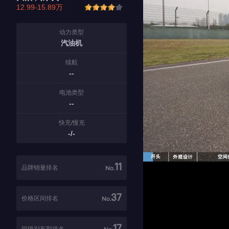
12.99-15.89万
动力类型
汽油机
续航
--
电池类型
--
快充/慢充
-/-
11
品牌销量排名
No.
37
价格区间排名
No.
17