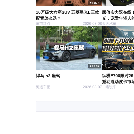
02:27
10万级大六座SUV 五菱星光L三款
颜值实力双在线！
配置怎么选？
光，宠爱年轻人的
车市红点
2026-08-08
天天汽车
00:35
悍马 h2 座驾
纵横F700限时2
撼动混动皮卡市
阿远车圈
2026-08-07
二喵说车