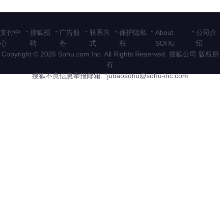
-
-
-
-
-
-
支付中
搜狐招
广告服
联系方
保护隐私
About
公司介
心
聘
务
式
权
SOHU
绍
Copyright © 2026 Sohu.com Inc. All Rights Reserved. 搜狐公司
版权所
有
搜狐不良信息举报邮箱: "
jubaosohu@sohu-inc.com