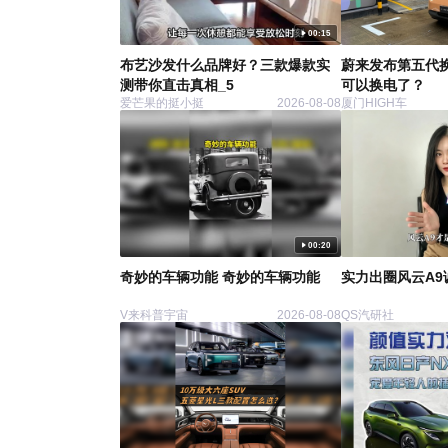
00:15
布艺沙发什么品牌好？三款爆款实
蔚来发布第五代
测带你直击真相_5
可以换电了？
爱芒果的挺小挺
2026-08-08
厦门HIGH车
00:20
奇妙的车辆功能 奇妙的车辆功能
实力出圈风云A9
V来科普宇宙
2026-08-08
QS汽研社