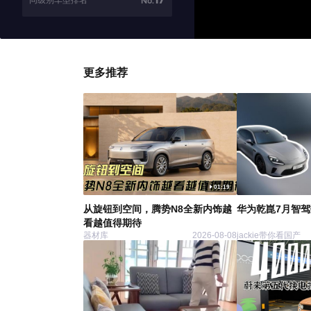
同级别车型排名
No.
更多推荐
01:19
从旋钮到空间，腾势N8全新内饰越
华为乾崑7月智
看越值得期待
器材库
2026-08-08
jackie带你看国产