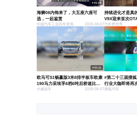
01:33
海狮08内饰来了，大五座六座可
持续进化才是真的
选，一起鉴赏
V9X迎来首次OT
中国汽车工业百年变局
2026-08-07
汽车梦想秀
01:11
欧马可S1畅赢版3米8排半板车欧康
#第二十三届搜
190马力采埃孚6档6吨后桥速比
行业大咖即将再次
大威说车
2026-08-07
搜狐汽车
4.33
由中国国际贸易
业分会作为指导
主办的第二十三
脑风暴将正式启
总经理、上汽乘
理张亮 送上预祝