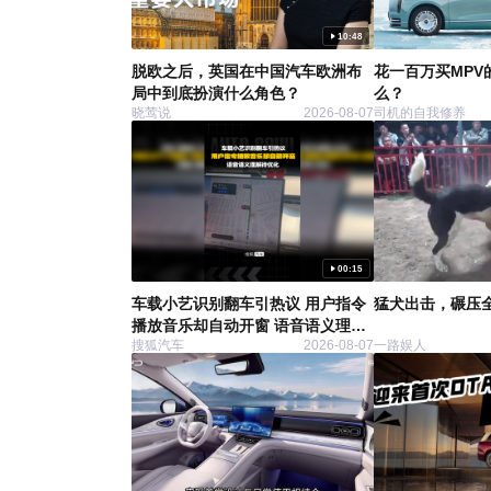
10:48
脱欧之后，英国在中国汽车欧洲布
花一百万买MPV
局中到底扮演什么角色？
么？
晓莺说
2026-08-07
司机的自我修养
00:15
车载小艺识别翻车引热议 用户指令
猛犬出击，碾压全
播放音乐却自动开窗 语音语义理解
搜狐汽车
2026-08-07
一路娱人
待优化