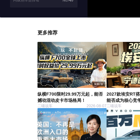
同级别车型排名
No.
更多推荐
01:11
纵横F700限时29.99万元起，能否
2027款埃安R
撼动混动皮卡市场格局！
能否成为核心竞
二喵说车
2026-08-07
二喵说车