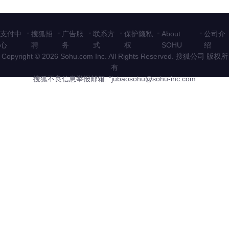
-
-
-
-
-
-
支付中
搜狐招
广告服
联系方
保护隐私
About
公司介
心
聘
务
式
权
SOHU
绍
Copyright © 2026 Sohu.com Inc. All Rights Reserved. 搜狐公司
版权所
有
搜狐不良信息举报邮箱: "
jubaosohu@sohu-inc.com