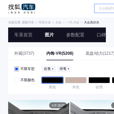
当前位置:
搜狐汽车
＞
车型大全
＞
大众
＞
一汽-大众
＞
大众高尔夫
车系首页
图片
参数配置
口碑
外观(3737)
内饰·VR(5208)
底盘/动力(1217
不限车型
在售
停售
不限颜色
黑色
米色
钛黑