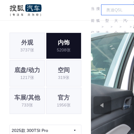
当
搜
车
一
前
狐
型
大
汽-
＞
＞
＞
＞
位
汽
大
众
大
外观
内饰
置:
车
全
众
3737张
5208张
底盘/动力
空间
1217张
319张
车展/其他
官方
733张
1956张
2025款 300TSI Pro