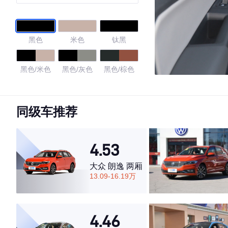
黑色
米色
钛黑
黑色/米色
黑色/灰色
黑色/棕色
4.4
同级车推荐
·外观表现一般，低于59%同级车
4.53
·内饰表现较为优秀，优于61%同级车
·空间表现一般，低于82%同级车
大众 朗逸 两厢
13.09-16.19万
4.46