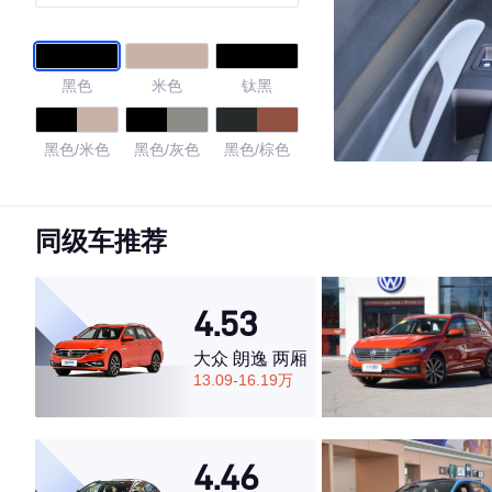
黑色
米色
钛黑
黑色/米色
黑色/灰色
黑色/棕色
4.4
同级车推荐
·外观表现一般，低于59%同级车
4.53
·内饰表现较为优秀，优于61%同级车
·空间表现一般，低于82%同级车
大众 朗逸 两厢
13.09-16.19万
4.46