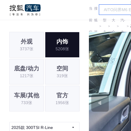
当
搜
车
一
前
狐
型
大
汽-
＞
＞
＞
＞
位
汽
大
众
大
外观
内饰
置:
车
全
众
3737张
5208张
底盘/动力
空间
1217张
319张
车展/其他
官方
733张
1956张
2025款 300TSI R-Line