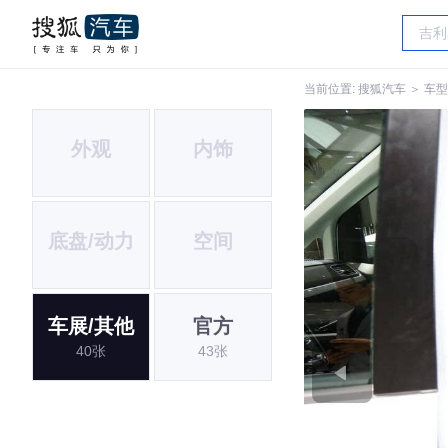
当前位置:
搜狐汽车
＞
车型
外观
内饰
底盘/动力
空间
车展/其他
官方
40张
43张