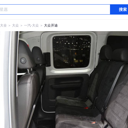
搜索
大全
＞
大众
＞
一汽-大众
＞
大众开迪