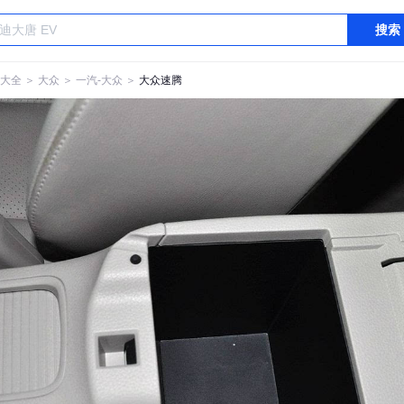
搜索
大全
＞
大众
＞
一汽-大众
＞
大众速腾