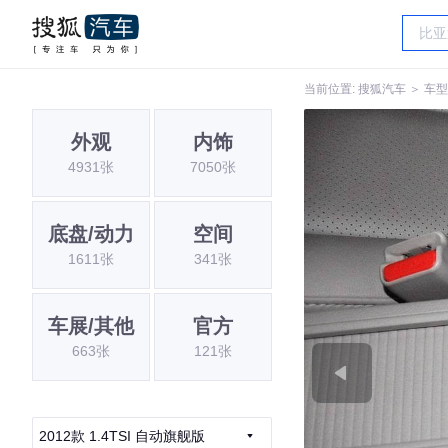
当前位置:
搜狐汽车
＞
车型
外观
内饰
4931张
7050张
底盘/动力
空间
1611张
341张
车展/其他
官方
663张
121张
2012款 1.4TSI 自动旗舰版