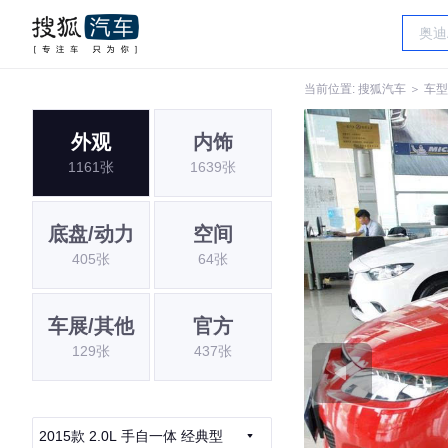
当前位置:
搜狐汽车
＞
车型
外观
内饰
1161张
1639张
底盘/动力
空间
405张
64张
车展/其他
官方
129张
437张
2015款 2.0L 手自一体 经典型