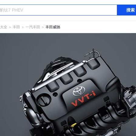
搜索
大全
＞
丰田
＞
一汽丰田
＞
丰田威驰