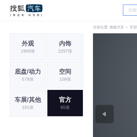
当前位置:
搜狐汽车
＞
车型
外观
内饰
1909张
2297张
底盘/动力
空间
578张
108张
车展/其他
官方
181张
65张