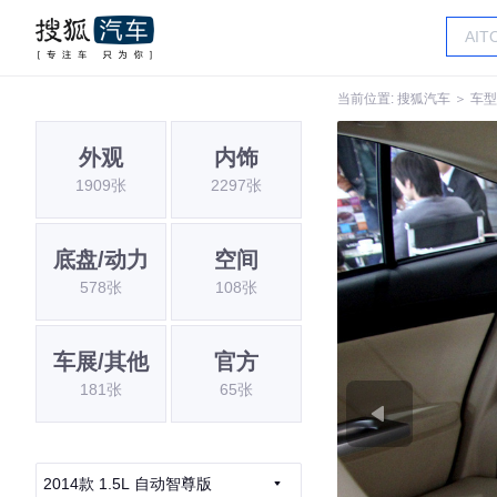
当前位置:
搜狐汽车
＞
车型
外观
内饰
1909张
2297张
底盘/动力
空间
578张
108张
车展/其他
官方
181张
65张
2014款 1.5L 自动智尊版