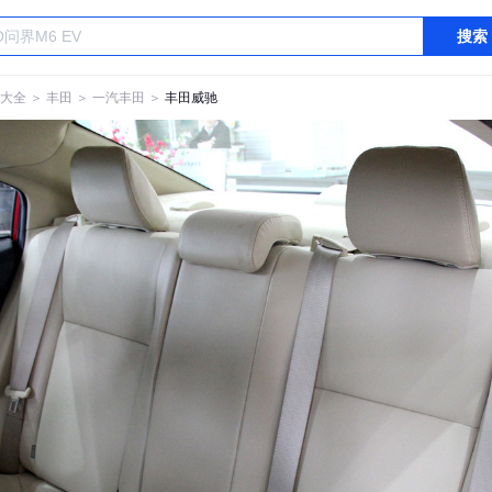
搜索
大全
＞
丰田
＞
一汽丰田
＞
丰田威驰