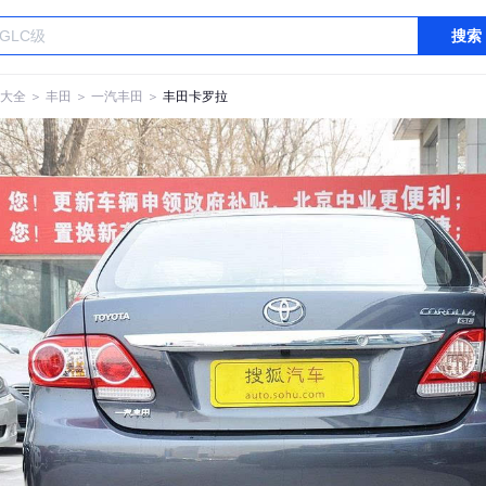
搜索
大全
＞
丰田
＞
一汽丰田
＞
丰田卡罗拉