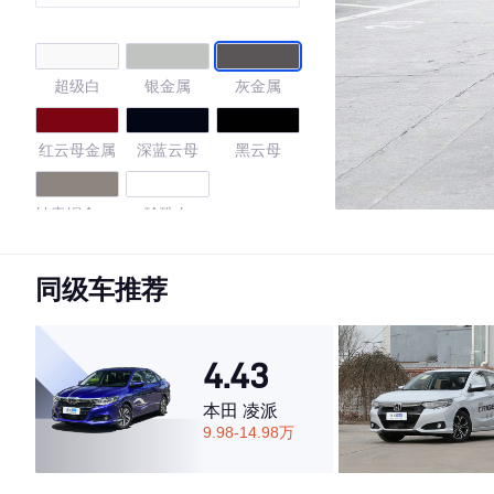
超级白
银金属
灰金属
红云母金属
深蓝云母
黑云母
铂青铜金属
珍珠白
色
4.74
同级车推荐
4.43
·外观表现较为优秀，优于65%同级车
·内饰表现较为优秀，优于55%同级车
本田 凌派
·空间表现较为优秀，优于77%同级车
9.98-14.98万