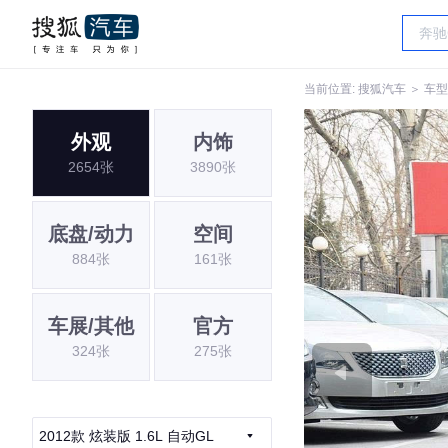
当前位置:
搜狐汽车
＞
车型
外观
内饰
2654张
3890张
底盘/动力
空间
884张
161张
车展/其他
官方
324张
275张
2012款 炫装版 1.6L 自动GL