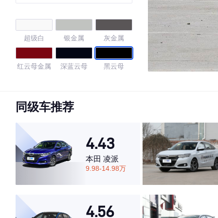
GL-i
超级白
银金属
灰金属
红云母金属
深蓝云母
黑云母
铂青铜金属
珍珠白
色
同级车推荐
4.74
4.43
本田 凌派
·外观表现较为优秀，优于65%同级车
9.98-14.98万
·内饰表现较为优秀，优于55%同级车
·空间表现较为优秀，优于77%同级车
4.56