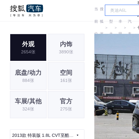
当
搜
车
一
前
狐
型
丰
汽
＞
＞
＞
＞
位
汽
大
田
丰
外观
内饰
置:
车
全
田
2654张
3890张
底盘/动力
空间
884张
161张
车展/其他
官方
324张
275张
2013款 特装版 1.8L CVT至酷版