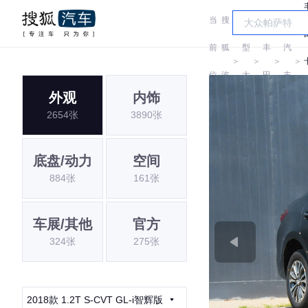
当
搜
车
一
前
狐
型
丰
汽
＞
＞
＞
＞
位
汽
大
田
丰
外观
内饰
置:
车
全
田
2654张
3890张
底盘/动力
空间
884张
161张
车展/其他
官方
324张
275张
2018款 1.2T S-CVT GL-i智辉版