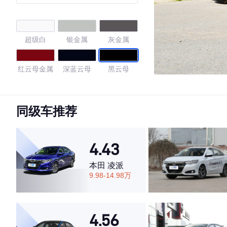
超级白
银金属
灰金属
红云母金属
深蓝云母
黑云母
铂青铜金属
珍珠白
色
同级车推荐
4.74
4.43
本田 凌派
·外观表现较为优秀，优于65%同级车
9.98-14.98万
·内饰表现较为优秀，优于55%同级车
·空间表现较为优秀，优于77%同级车
4.56