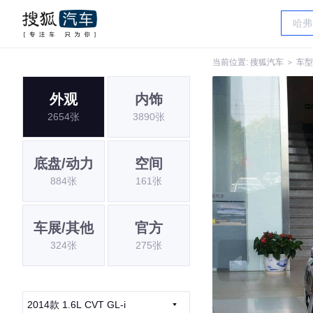
当前位置:
搜狐汽车
＞
车型
外观
内饰
2654张
3890张
底盘/动力
空间
884张
161张
车展/其他
官方
324张
275张
2014款 1.6L CVT GL-i