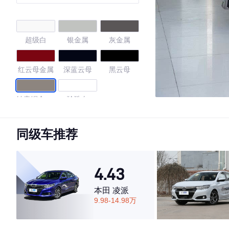
超级白
银金属
灰金属
红云母金属
深蓝云母
黑云母
铂青铜金属
珍珠白
色
4.74
同级车推荐
4.43
·外观表现较为优秀，优于65%同级车
·内饰表现较为优秀，优于55%同级车
本田 凌派
·空间表现较为优秀，优于77%同级车
9.98-14.98万