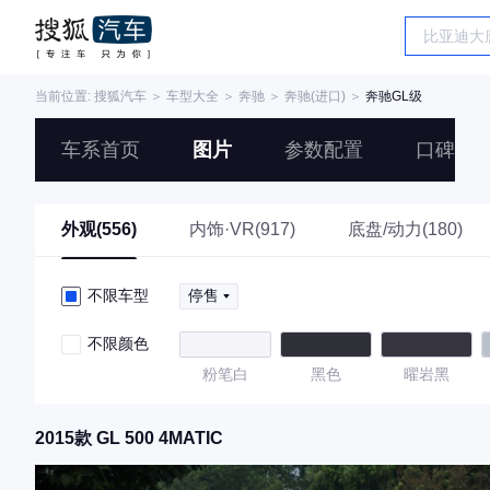
当前位置:
搜狐汽车
＞
车型大全
＞
奔驰
＞
奔驰(进口)
＞
奔驰GL级
车系首页
图片
参数配置
口碑
外观(556)
内饰·VR(917)
底盘/动力(180)
不限车型
停售
不限颜色
粉笔白
黑色
曜岩黑
2015款 GL 500 4MATIC