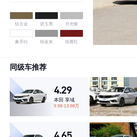
钛古金
碧玉黑
月光银
象牙白
铂金灰
炫雅红
珠光白
钨钢灰
摩卡棕
同级车推荐
旋风橙
曜石黑
珠贝白
4.29
4.68
本田 享域
9.98-13.98万
·外观表现一般，低于53%同级车
·内饰表现较为优秀，优于72%同级车
4.65
·空间表现较为优秀，优于79%同级车