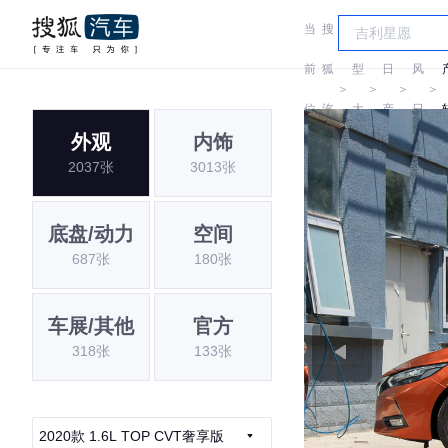
当
搜
车
东
前
狐
型
日
风
＞
＞
＞
＞
位
汽
大
产
日
外观
内饰
置:
车
全
产
2037张
3013张
底盘/动力
空间
687张
180张
车展/其他
官方
318张
133张
2020款 1.6L TOP CVT奢享版