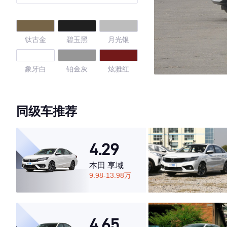
钛古金
碧玉黑
月光银
象牙白
铂金灰
炫雅红
珠光白
钨钢灰
摩卡棕
同级车推荐
旋风橙
曜石黑
珠贝白
4.29
4.68
本田 享域
9.98-13.98万
·外观表现一般，低于53%同级车
·内饰表现较为优秀，优于72%同级车
4.65
·空间表现较为优秀，优于79%同级车