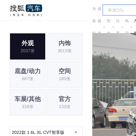
当
搜
车
东
前
狐
型
日
风
＞
＞
＞
＞
位
汽
大
产
日
外观
内饰
置:
车
全
产
2037张
3013张
底盘/动力
空间
687张
180张
车展/其他
官方
318张
133张
2022款 1.6L XL CVT智享版