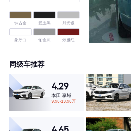
钛古金
碧玉黑
月光银
象牙白
铂金灰
炫雅红
珠光白
钨钢灰
摩卡棕
同级车推荐
旋风橙
曜石黑
珠贝白
4.29
4.68
本田 享域
9.98-13.98万
·外观表现一般，低于53%同级车
·内饰表现较为优秀，优于72%同级车
4.65
·空间表现较为优秀，优于79%同级车