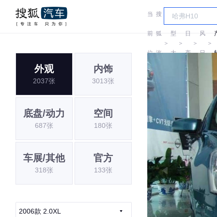
当
搜
车
东
前
狐
型
日
风
＞
＞
＞
＞
位
汽
大
产
日
外观
内饰
置:
车
全
产
2037张
3013张
底盘/动力
空间
687张
180张
车展/其他
官方
318张
133张
2006款 2.0XL