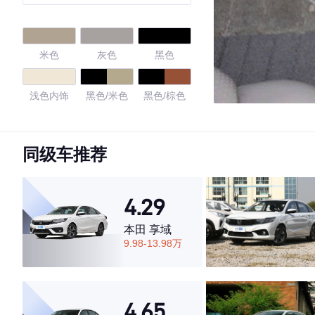
米色
灰色
黑色
浅色内饰
黑色/米色
黑色/棕色
格调暖棕
同级车推荐
4.68
4.29
本田 享域
·外观表现一般，低于53%同级车
9.98-13.98万
·内饰表现较为优秀，优于72%同级车
·空间表现较为优秀，优于79%同级车
4.65