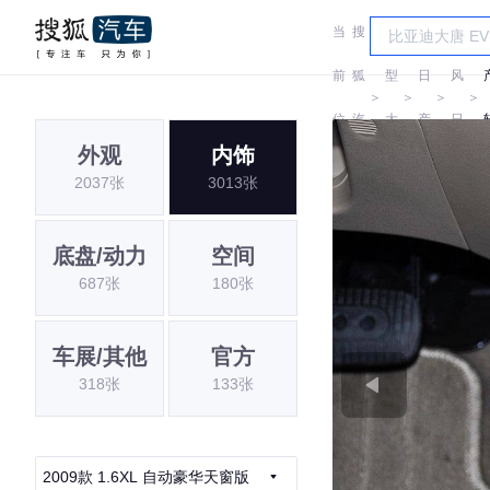
当
搜
车
东
前
狐
型
日
风
＞
＞
＞
＞
位
汽
大
产
日
外观
内饰
置:
车
全
产
2037张
3013张
底盘/动力
空间
687张
180张
车展/其他
官方
318张
133张
2009款 1.6XL 自动豪华天窗版