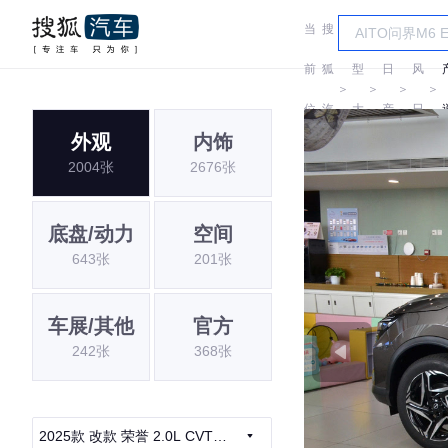
当
搜
车
东
前
狐
型
日
风
＞
＞
＞
＞
位
汽
大
产
日
外观
内饰
置:
车
全
产
2004张
2676张
底盘/动力
空间
643张
201张
车展/其他
官方
242张
368张
2025款 改款 荣誉 2.0L CVT