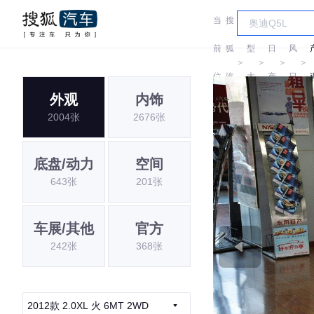
当
搜
车
东
前
狐
型
日
风
＞
＞
＞
＞
位
汽
大
产
日
外观
内饰
置:
车
全
产
2004张
2676张
底盘/动力
空间
643张
201张
车展/其他
官方
242张
368张
2012款 2.0XL 火 6MT 2WD