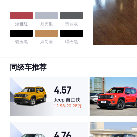
炫雅红
月光银
翡丽灰
碧玉黑
风尚金
曜石黑
珠光白
星火金
天际红
同级车推荐
磁力蓝
4.57
4.63
Jeep 自由侠
12.98-20.28万
·外观表现一般，低于52%同级车
·内饰表现一般，低于72%同级车
4.76
·空间表现一般，低于78%同级车