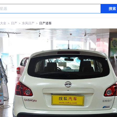
搜索
大全
＞
日产
＞
东风日产
＞
日产逍客