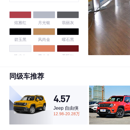
炫雅红
月光银
翡丽灰
碧玉黑
风尚金
曜石黑
珠光白
星火金
天际红
磁力蓝
同级车推荐
4.63
4.57
Jeep 自由侠
12.98-20.28万
·外观表现一般，低于52%同级车
·内饰表现一般，低于72%同级车
·空间表现一般，低于78%同级车