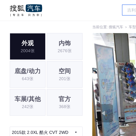
当前位置:
搜狐汽车
＞
车型
外观
内饰
2004张
2676张
底盘/动力
空间
643张
201张
车展/其他
官方
242张
368张
2015款 2.0XL 酷火 CVT 2WD