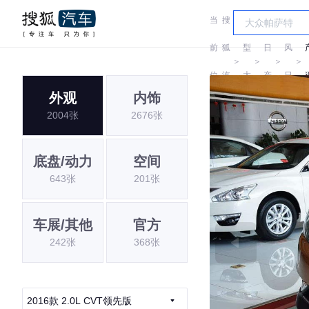
当
搜
车
东
前
狐
型
日
风
＞
＞
＞
＞
位
汽
大
产
日
外观
内饰
置:
车
全
产
2004张
2676张
底盘/动力
空间
643张
201张
车展/其他
官方
242张
368张
2016款 2.0L CVT领先版