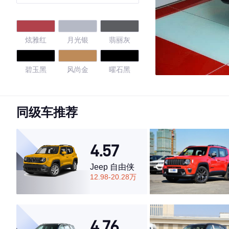
炫雅红
月光银
翡丽灰
碧玉黑
风尚金
曜石黑
珠光白
星火金
天际红
同级车推荐
磁力蓝
4.57
4.63
Jeep 自由侠
12.98-20.28万
·外观表现一般，低于52%同级车
·内饰表现一般，低于72%同级车
4.76
·空间表现一般，低于78%同级车