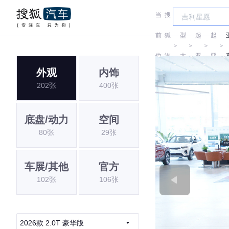
当
搜
车
前
狐
型
起
起
＞
＞
＞
＞
位
汽
大
亚
亚
外观
内饰
置:
车
全
202张
400张
底盘/动力
空间
80张
29张
车展/其他
官方
102张
106张
2026款 2.0T 豪华版