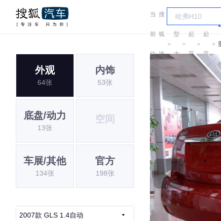
当
搜
车
前
狐
型
起
起
＞
＞
＞
＞
位
汽
大
亚
亚
外观
内饰
置:
车
全
64张
53张
底盘/动力
空间
13张
车展/其他
官方
134张
198张
2007款 GLS 1.4自动