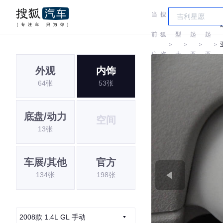
当
搜
车
前
狐
型
起
起
＞
＞
＞
＞
位
汽
大
亚
亚
外观
内饰
置:
车
全
64张
53张
底盘/动力
空间
13张
车展/其他
官方
134张
198张
2008款 1.4L GL 手动