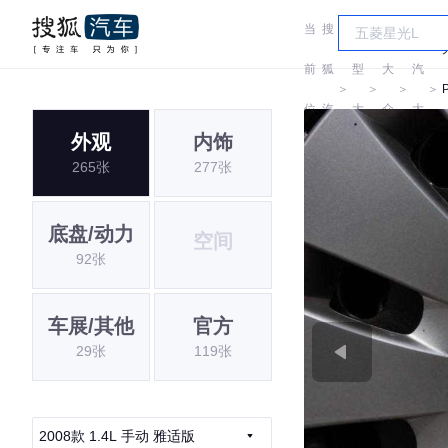
当
搜
车
上
前
狐
型
大
汽
＞
＞
＞
＞
位
汽
大
众
大
外观
内饰
置:
车
全
众
265张
277张
底盘/动力
空间
92张
车展/其他
官方
29张
119张
2008款 1.4L 手动 雅适版