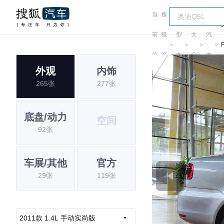
当
搜
车
上
前
狐
型
大
汽
＞
＞
＞
＞
位
汽
大
众
大
外观
内饰
置:
车
全
众
265张
277张
底盘/动力
空间
92张
车展/其他
官方
29张
119张
2011款 1.4L 手动实尚版