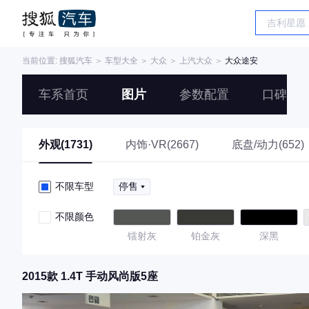
当前位置:
搜狐汽车
＞
车型大全
＞
大众
＞
上汽大众
＞
大众途安
车系首页
图片
参数配置
口碑
外观(1731)
内饰·VR(2667)
底盘/动力(652)
不限车型
停售
不限颜色
镭射灰
铂金灰
深黑
2015款 1.4T 手动风尚版5座