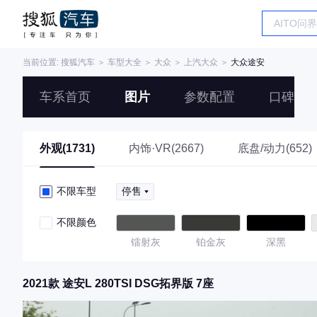
当前位置:
搜狐汽车
＞
车型大全
＞
大众
＞
上汽大众
＞
大众途安
车系首页
图片
参数配置
口碑
外观(1731)
内饰·VR(2667)
底盘/动力(652)
不限车型
停售
不限颜色
镭射灰
铂金灰
深黑
2021款 途安L 280TSI DSG拓界版 7座