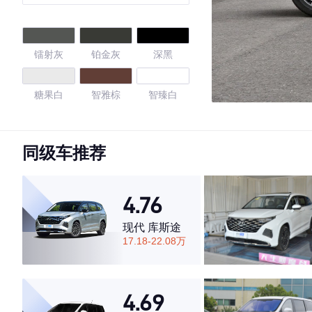
座 国V
镭射灰
铂金灰
深黑
糖果白
智雅棕
智臻白
智耀银
智尚灰
智睿金
同级车推荐
简约白
摩登蓝
4.76
4.55
现代 库斯途
17.18-22.08万
·外观表现一般，低于72%同级车
·内饰表现一般，低于60%同级车
4.69
·空间表现较为优秀，优于57%同级车