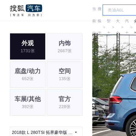
当
搜
车
上
前
狐
型
大
汽
＞
＞
＞
＞
位
汽
大
众
大
外观
内饰
置:
车
全
众
1731张
2667张
底盘/动力
空间
652张
135张
车展/其他
官方
392张
228张
2018款 L 280TSI 拓界豪华版 6