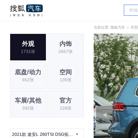
当前位置:
搜狐汽车
＞
车型
外观
内饰
1731张
2667张
底盘/动力
空间
652张
135张
车展/其他
官方
392张
228张
2021款 途安L 280TSI DSG拓界