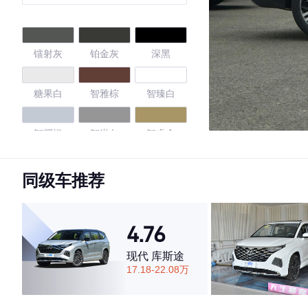
版 7座
镭射灰
铂金灰
深黑
糖果白
智雅棕
智臻白
智耀银
智尚灰
智睿金
简约白
摩登蓝
同级车推荐
4.55
4.76
现代 库斯途
17.18-22.08万
·外观表现一般，低于72%同级车
·内饰表现一般，低于60%同级车
·空间表现较为优秀，优于57%同级车