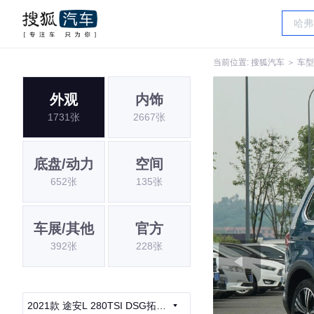
当前位置:
搜狐汽车
＞
车型
外观
内饰
1731张
2667张
底盘/动力
空间
652张
135张
车展/其他
官方
392张
228张
2021款 途安L 280TSI DSG拓界