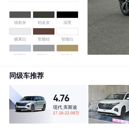
版 7座
镭射灰
铂金灰
深黑
糖果白
智雅棕
智臻白
智耀银
智尚灰
智睿金
简约白
摩登蓝
同级车推荐
4.55
4.76
现代 库斯途
17.18-22.08万
·外观表现一般，低于72%同级车
·内饰表现一般，低于60%同级车
·空间表现较为优秀，优于57%同级车