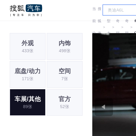
当
搜
车
前
狐
型
奇
奇
＞
＞
＞
＞
位
汽
大
瑞
瑞
外观
内饰
置:
车
全
433张
498张
底盘/动力
空间
171张
7张
车展/其他
官方
89张
52张